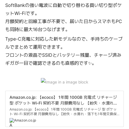
SoftBankの強い電波に自動で切り替わる買い切り型ポケ
ットWi-Fiです。
月額契約と回線工事が不要で、届いた日からスマホもPC
も同時に最大16台つなげます。
Type-C充電に対応した新モデルなので、手持ちのケーブ
ルでまとめて運用できます。
フロントの液晶でSSIDとバッテリー残量、チャージ済み
ギガが一目で確認できるのも直感的です✨。
Amazon.co.jp: 【ecoco】 1年間 100GB 充電式 リチャージ
型 ポケット Wi-Fi 契約不要 月額費用なし 【紛失・水濡れ・
落下も1年間交換保証】 工事不要 長時間利用 ギガ リチャー
Amazon.co.jp: 【ecoco】 1年間 100GB 充電式 リチャージ 型 ポケッ
ト Wi-Fi 契約不要 月額費用なし 【紛失・水濡れ・落下も1年間交換保
ジ 可能 : パソコン・周辺機器
証】 工事不要 長時間利用 ギガ リチャージ 可能 : パソコン・周辺機器
Amazon.co.jp