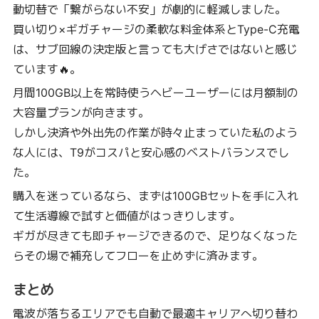
動切替で「繋がらない不安」が劇的に軽減しました。
買い切り×ギガチャージの柔軟な料金体系とType-C充電
は、サブ回線の決定版と言っても大げさではないと感じ
ています🔥。
月間100GB以上を常時使うヘビーユーザーには月額制の
大容量プランが向きます。
しかし決済や外出先の作業が時々止まっていた私のよう
な人には、T9がコスパと安心感のベストバランスでし
た。
購入を迷っているなら、まずは100GBセットを手に入れ
て生活導線で試すと価値がはっきりします。
ギガが尽きても即チャージできるので、足りなくなった
らその場で補充してフローを止めずに済みます。
まとめ
電波が落ちるエリアでも自動で最適キャリアへ切り替わ