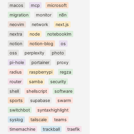
macos
mcp
microsoft
migration
monitor
n8n
neovim
network
next.js
nextra
node
notebooklm
notion
notion-blog
os
oss
perplexity
photo
pi-hole
portainer
proxy
radius
raspberrypi
regza
router
samba
security
shell
shellscript
software
sports
supabase
swarm
switchbot
syntaxhighlight
syslog
tailscale
teams
timemachine
trackball
traefik