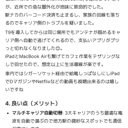
が、近所での急な圏外化が地味に致命的でした。
駅ナカのバーコード決済も止まるし、家族の回線も落ち
るのでキャリア側のトラブルを疑いました。
T9を導入してからは同じ場所でもアンテナが掴めるキャ
リア側へ自動で逃げてくれるので、支払いアプリがプツ
っと切れなくなりました😊。
iPadとMacBook Airも繋げてカフェ作業をテザリングな
しで回せたので、想定以上に生活導線が楽です。
車内ではシガーソケット経由で給電しっぱなしにしiPad
でDマガジンやNetflixなどの動画も視聴出来るのは嬉し
いですね
4. 良い点（メリット）
マルチキャリア自動切替
: 3大キャリアのうち最適な電
波を自動で選ぶので地方駅の微妙なスポットでも通信