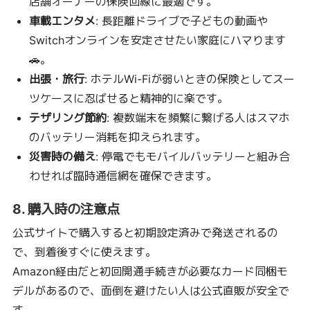
店舗オーナーの保険回線に最適です。
車載エンタメ
: 長距離ドライブで子どもの動画や
Switchオンラインを安定させたい家庭にハマります
🚗。
出張・旅行
: ホテルWi-Fiが弱いときの保険としてスー
ツケースに忍ばせると精神的に楽です。
テザリング節約
: 複数端末を頻繁に繋げる人はスマホ
のバッテリー消耗を抑えられます。
災害時の備え
: 停電でもモバイルバッテリーと組み合
わせれば臨時通信網を確保できます。
8. 購入時の注意点
公式サイトで購入すると初期設定済みで発送されるの
で、到着後すぐに使えます。
Amazon経由だと初回開通手続きが必要なカード同梱モ
デルがあるので、面倒を避けたい人は公式直販が安全で
す。