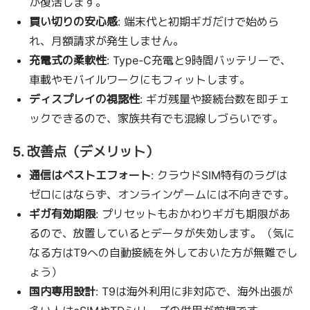
が復活します。
買い切りの安心感
: 端末代と初期ギガだけで始めら
れ、月額請求が発生しません。
充電式の柔軟性
: Type-C充電と9時間バッテリーで、
車載やモバイルワークにもフィットします。
ディスプレイの視認性
: ギガ残量や接続台数を即チェ
ックできるので、家族共有でも混線しづらいです。
5. 改善点（デメリット）
通信はベストエフォート
: クラウドSIM特有のラグは
ゼロにはならず、オンラインゲームには不向きです。
ギガ有効期限
: プリセットもおかわりギガも期限があ
るので、放置しているとデータが失効します。（気に
なる方はT9への自動接続を外しておいた方が無難でし
ょう）
国内専用設計
: T9は海外利用に非対応で、海外出張が