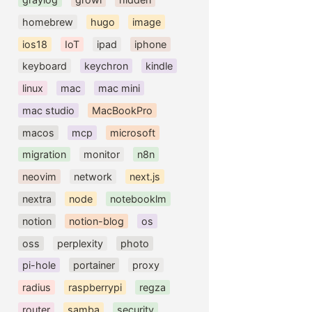
homebrew
hugo
image
ios18
IoT
ipad
iphone
keyboard
keychron
kindle
linux
mac
mac mini
mac studio
MacBookPro
macos
mcp
microsoft
migration
monitor
n8n
neovim
network
next.js
nextra
node
notebooklm
notion
notion-blog
os
oss
perplexity
photo
pi-hole
portainer
proxy
radius
raspberrypi
regza
router
samba
security