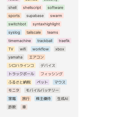
shell
shellscript
software
sports
supabase
swarm
switchbot
syntaxhighlight
syslog
tailscale
teams
timemachine
trackball
traefik
TV
wifi
workflow
xbox
yamaha
エアコン
シロハラインコ
デバイス
トラックボール
フィッシング
ふるさと納税
ペット
マウス
モニタ
モバイルバッテリー
家電
旅行
株主優待
生成AI
詐欺
車