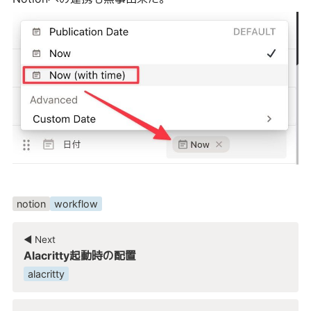
notion
workflow
◀︎ Next
Alacritty起動時の配置
alacritty