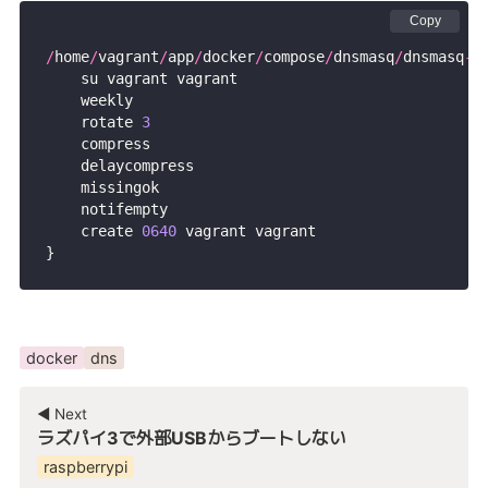
Copy
/
home
/
vagrant
/
app
/
docker
/
compose
/
dnsmasq
/
dnsmasq
-
D
    su vagrant vagrant
    weekly
    rotate 
3
    compress
    delaycompress
    missingok
    notifempty
    create 
0640
 vagrant vagrant
}
docker
dns
◀︎ Next
ラズパイ3で外部USBからブートしない
raspberrypi