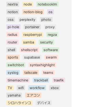
nextra
node
notebooklm
notion
notion-blog
os
oss
perplexity
photo
pi-hole
portainer
proxy
radius
raspberrypi
regza
router
samba
security
shell
shellscript
software
sports
supabase
swarm
switchbot
syntaxhighlight
syslog
tailscale
teams
timemachine
trackball
traefik
TV
wifi
workflow
xbox
yamaha
エアコン
シロハラインコ
デバイス