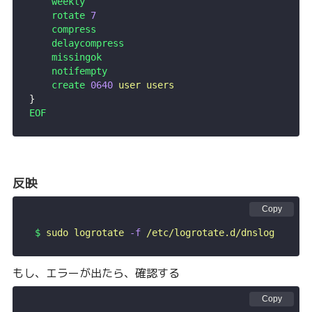
    weekly
    rotate
 7
    compress
    delaycompress
    missingok
    notifempty
    create
 0640
 user
 users
}
EOF
反映
Copy
 $
 sudo
 logrotate
 -f
 /etc/logrotate.d/dnslog
もし、エラーが出たら、確認する
Copy