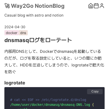
🚀
Way2Go NotionBlog
Casual blog with astro and notion
2024-04-30
docker
dns
dnsmasqログをローテート
内部用DNSとして、Dockerでdnsmasqを起動している
のだが、ログを取る設定にしていると、いつの間にか肥
大して、HDDを圧迫してしまうので、logrotateで肥大化
を防ぐ
logrotate
Copy
# cat << EOF >> /etc/logrotate.d/dnslog
/home/user/docker/dnsmasq/dnsmasq-DNS.log
 {