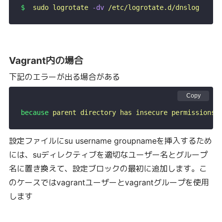
$
  sudo
 logrotate
 -dv
 /etc/logrotate.d/dnslog
Vagrant内の場合
下記のエラーが出る場合がある
Copy
because
 parent
 directory
 has
 insecure
 permissions
 
設定ファイルにsu username groupnameを挿入するため
には、suディレクティブを適切なユーザー名とグループ
名に置き換えて、設定ブロックの最初に追加します。こ
のケースではvagrantユーザーとvagrantグループを使用
します