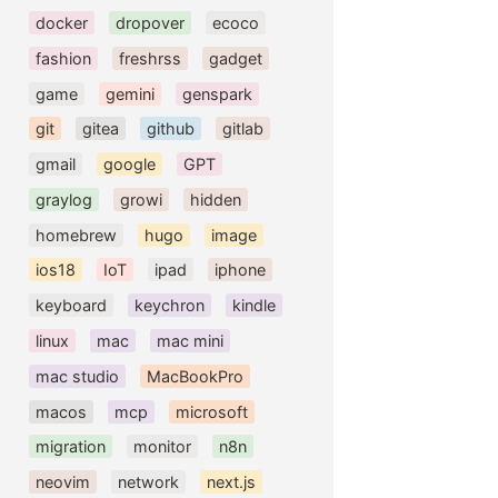
docker
dropover
ecoco
fashion
freshrss
gadget
game
gemini
genspark
git
gitea
github
gitlab
gmail
google
GPT
graylog
growi
hidden
homebrew
hugo
image
ios18
IoT
ipad
iphone
keyboard
keychron
kindle
linux
mac
mac mini
mac studio
MacBookPro
macos
mcp
microsoft
migration
monitor
n8n
neovim
network
next.js