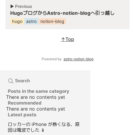
▶︎ Previous
HugoブログからAstro-notion-blogへ引っ越し
hugo
astro
notion-blog
↑Top
Powered by
astro-notion-blog
Search
Posts in the same category
There are no contents yet
Recommended
There are no contents yet
Latest posts
ロッカーの iPhone が熱くなる、原
因は電波でした 📱