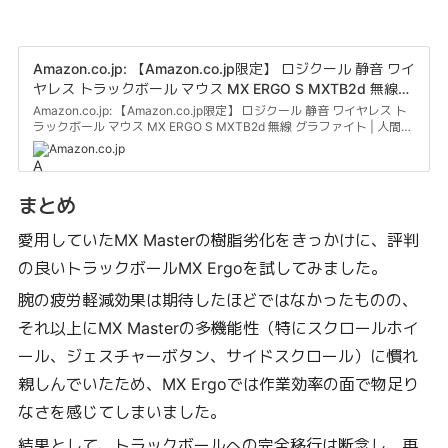
Amazon.co.jp: 【Amazon.co.jp限定】 ロジクール 静音 ワイ
ヤレス トラックボール マウス MX ERGO S MXTB2d 無線
グラファイト | 人間工学デザインにより、前腕の筋肉緊張を
Amazon.co.jp: 【Amazon.co.jp限定】 ロジクール 静音 ワイヤレス ト
ラックボール マウス MX ERGO S MXTB2d 無線 グラファイト | 人間工
27%軽減、Logi Bolt、Bluetooth、USB-C 充電式、
学デザインにより、前腕の筋肉緊張を27%軽減、Logi Bolt、
windows、macOS、iPadOS、ChromeOS、Android、国内
Amazon.co.jp
Bluetooth、USB-C 充電式、windows、macOS、iPadOS、
正規品、Amazon.co.jp限定 壁紙ダウンロード付き : パソコ
ChromeOS、Android、国内正規品、Amazon.co.jp限定 壁紙ダウンロ
ン・周辺機器
ード付き : パソコン・周辺機器
まとめ
愛用していたMX Masterの樹脂劣化をきっかけに、評判
の良いトラックボールMX Ergoを試してみました。
腕の疲労軽減効果は期待したほどではなかったものの、
それ以上にMX Masterの多機能性（特にスクロールホイ
ール、ジェスチャーボタン、サイドスクロール）に慣れ
親しんでいたため、MX Ergoでは作業効率の面で物足り
なさを感じてしまいました。
結果として、トラックボールへの完全移行は断念し、再