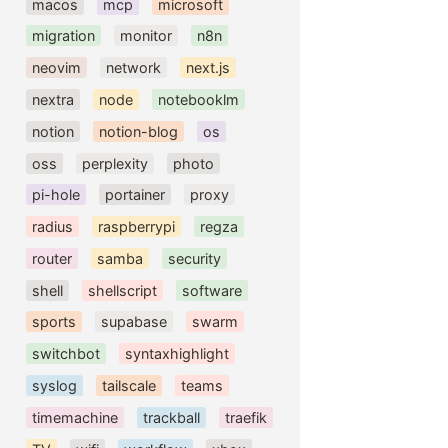
macos
mcp
microsoft
migration
monitor
n8n
neovim
network
next.js
nextra
node
notebooklm
notion
notion-blog
os
oss
perplexity
photo
pi-hole
portainer
proxy
radius
raspberrypi
regza
router
samba
security
shell
shellscript
software
sports
supabase
swarm
switchbot
syntaxhighlight
syslog
tailscale
teams
timemachine
trackball
traefik