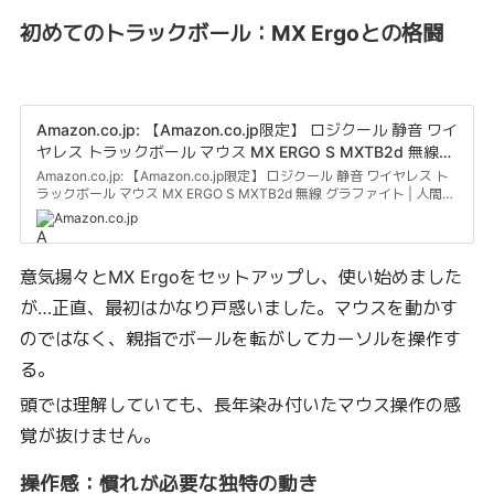
初めてのトラックボール：MX Ergoとの格闘
Amazon.co.jp: 【Amazon.co.jp限定】 ロジクール 静音 ワイ
ヤレス トラックボール マウス MX ERGO S MXTB2d 無線
グラファイト | 人間工学デザインにより、前腕の筋肉緊張を
Amazon.co.jp: 【Amazon.co.jp限定】 ロジクール 静音 ワイヤレス ト
ラックボール マウス MX ERGO S MXTB2d 無線 グラファイト | 人間工
27%軽減、Logi Bolt、Bluetooth、USB-C 充電式、
学デザインにより、前腕の筋肉緊張を27%軽減、Logi Bolt、
windows、macOS、iPadOS、ChromeOS、Android、国内
Amazon.co.jp
Bluetooth、USB-C 充電式、windows、macOS、iPadOS、
正規品、Amazon.co.jp限定 壁紙ダウンロード付き : パソコ
ChromeOS、Android、国内正規品、Amazon.co.jp限定 壁紙ダウンロ
ン・周辺機器
ード付き : パソコン・周辺機器
意気揚々とMX Ergoをセットアップし、使い始めました
が…正直、最初はかなり戸惑いました。マウスを動かす
のではなく、親指でボールを転がしてカーソルを操作す
る。
頭では理解していても、長年染み付いたマウス操作の感
覚が抜けません。
操作感：慣れが必要な独特の動き